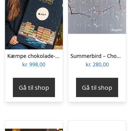
Kæmpe chokolade-julekalender 2025 Luksus Cocoture kalenderhus (1265g)
Summerbird – Chokolade Single Julekalender 2026
kr.
998,00
kr.
280,00
Gå til shop
Gå til shop