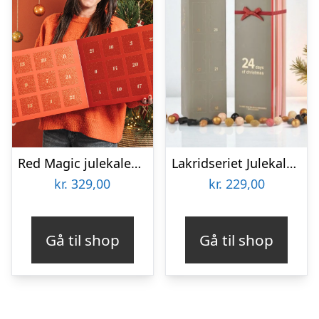
Red Magic julekalender m/ chokolade, lakrids & karamel fra Cocoture – 460g
Lakridseriet Julekalender 2026
kr.
329,00
kr.
229,00
Gå til shop
Gå til shop