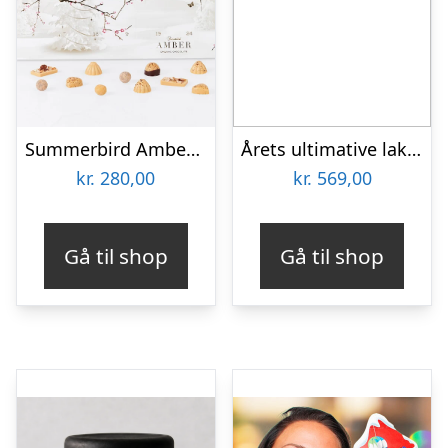
Summerbird Amber Julekalender
Årets ultimative lakrids-julekalender fra Lakridseriet – 1 meter – 860g
kr.
280,00
kr.
569,00
Gå til shop
Gå til shop